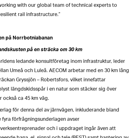
working with our global team of technical experts to
ilient rail infrastructure.”
ren på Norrbotniabanan
landskusten på en sträcka om 30 km
ldens ledande konsultföretag inom infrastruktur, leder
 mellan Umeå och Luleå. AECOM arbetar med en 30 km lång
äckan Gryssjön – Robertsfors, vilket innefattar
plyst längdskidsspår i en natur som stäcker sig över
r också ca 45 km väg.
erlag för denna del av järnvägen, inkluderande bland
 fyra förfrågningsunderlagen avser
erksentreprenader och i uppdraget ingår även att
eende bana, el, signal och tele (BEST) samt hantering av