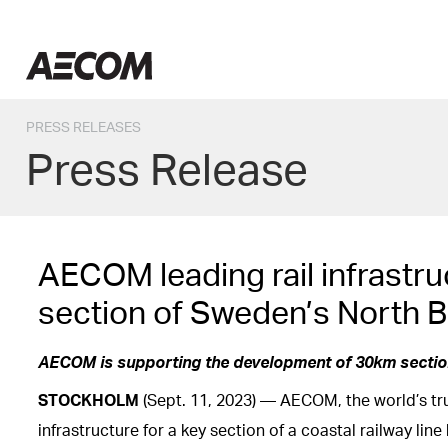
Skip
to
content
United Kingdom
PRESS RELEASES
Press Release
AECOM leading rail infrastru
section of Sweden’s North B
AECOM is supporting the development of 30km section 
STOCKHOLM
(Sept. 11, 2023) — AECOM, the world’s tru
infrastructure for a key section of a coastal railway 