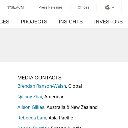
NYSE:ACM
Press Releases
Offices
ICES
PROJECTS
INSIGHTS
INVESTORS
MEDIA CONTACTS
Brendan Ranson-Walsh
, Global
Quincy Zhai
, Americas
Alison Gillies
, Australia & New Zealand
Rebecca Lam
, Asia Pacific