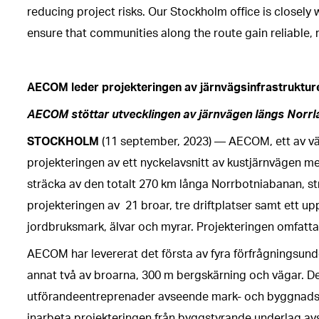
reducing project risks. Our Stockholm office is closely 
ensure that communities along the route gain reliable, res
AECOM leder projekteringen av järnvägsinfrastruktu
AECOM stöttar utvecklingen av järnvägen längs Norr
STOCKHOLM
(11 september, 2023) — AECOM, ett av vär
projekteringen av ett nyckelavsnitt av kustjärnvägen
sträcka av den totalt 270 km långa Norrbotniabanan, str
projekteringen av 21 broar, tre driftplatser samt ett up
jordbruksmark, älvar och myrar. Projekteringen omfatta
AECOM har levererat det första av fyra förfrågningsund
annat två av broarna, 300 m bergskärning och vägar. De
utförandeentreprenader avseende mark- och byggnadsv
inarbeta projekteringen från byggstyrande underlag avs