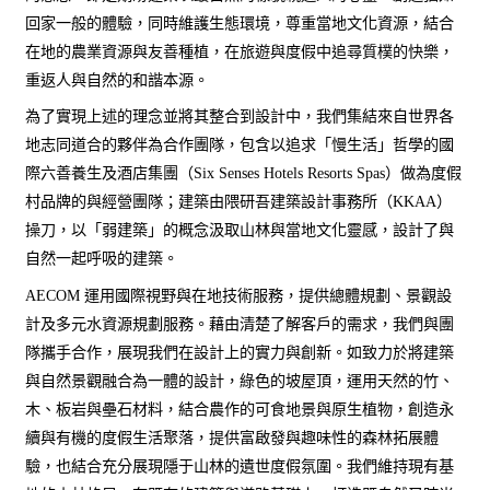
回家一般的體驗，同時維護生態環境，尊重當地文化資源，結合
在地的農業資源與友善種植，在旅遊與度假中追尋質樸的快樂，
重返人與自然的和諧本源。
為了實現上述的理念並將其整合到設計中，我們集結來自世界各
地志同道合的夥伴為合作團隊，包含以追求「慢生活」哲學的國
際六善養生及酒店集團（Six Senses Hotels Resorts Spas）做為度假
村品牌的與經營團隊；建築由隈研吾建築設計事務所（KKAA）
操刀，以「弱建築」的概念汲取山林與當地文化靈感，設計了與
自然一起呼吸的建築。
AECOM 運用國際視野與在地技術服務，提供總體規劃、景觀設
計及多元水資源規劃服務。藉由清楚了解客戶的需求，我們與團
隊攜手合作，展現我們在設計上的實力與創新。如致力於將建築
與自然景觀融合為一體的設計，綠色的坡屋頂，運用天然的竹、
木、板岩與壘石材料，結合農作的可食地景與原生植物，創造永
續與有機的度假生活聚落，提供富啟發與趣味性的森林拓展體
驗，也結合充分展現隱于山林的遺世度假氛圍。我們維持現有基