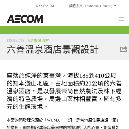
Skip
NYSE:ACM
繁體中文 (Traditional Chinese)
to
content
Prim
Taiwan
Men
PROJECTS
:
酒店與度假村
六善溫泉酒店景觀設計
座落於純淨的東臺灣，海拔185到410公尺
的知本淺山地區，占地面積約20公頃的六善
溫泉酒店，是以發展崇尚自然農法及林下經
濟的特色農場，周邊山區林相豐富，擁有多
元的生態環境。
本案的開發理念源於「WUMA」一詞，是當地原住民族語「家」
的意思，即是期盼建築以最自然的樣貌親近人的心靈，創造猶如