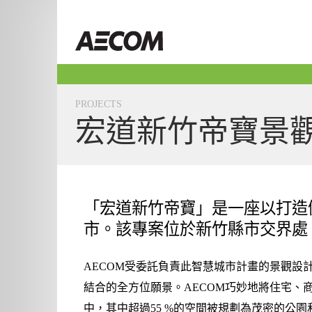
Skip
to
Taiwan
content
PROJECTS
宏道新竹帝寶景
「宏道新竹帝寶」是一座以打造
市。該專案位於新竹縣市交界處
AECOM受委託負責此智慧城市計畫的景觀設
結合的全方位願景。AECOM巧妙地將住宅、商
中，其中超過55 %的空間被規劃為茂密的公