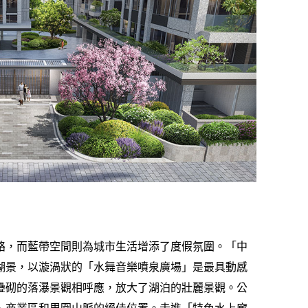
絡，而藍帶空間則為城市生活增添了度假氛圍。「中
湖景，以漩渦狀的「水舞音樂噴泉廣場」是最具動感
石疊砌的落瀑景觀相呼應，放大了湖泊的壯麗景觀。公