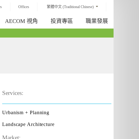
es
Offices
繁體中文 (Traditional Chinese)
AECOM 視角
投資專區
職業發展
Services:
Urbanism + Planning
Landscape Architecture
Market: