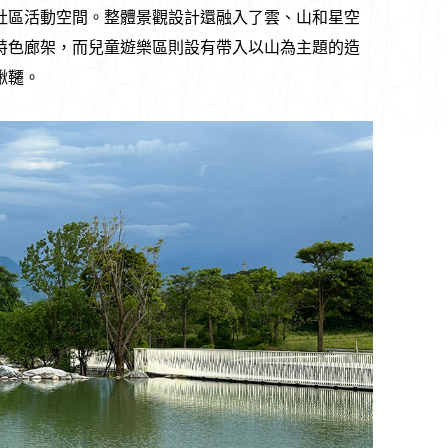
社區活動空間。整體景觀設計還融入了雲、山和星空
特色廊架，而兒童遊樂區則設有帶入以山為主題的造
鞦韆。