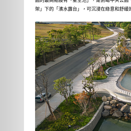
園的最高點設有「星空池」，是俯瞰中央公園
架」下的「濱水露台」，可沉浸在綠意和舒緩